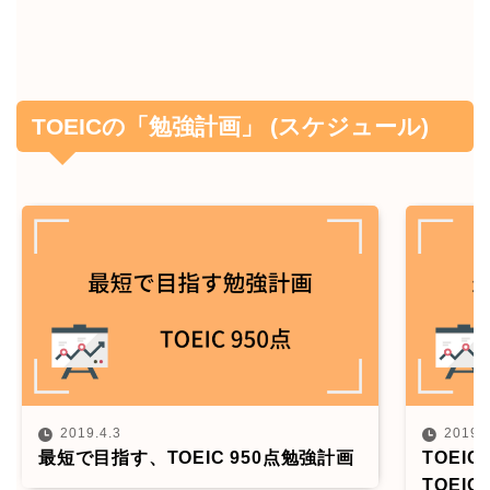
TOEICの「勉強計画」 (スケジュール)
2019.4.3
2019.
最短で目指す、TOEIC 950点勉強計画
TOEI
TOEI