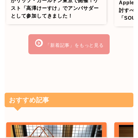
がリッツ・カールトン東京で開催！ゲ
Apple
スト「高澤けーすけ」でアンバサダー
討すべ
として参加してきました！
「SOUN
「新着記事」をもっと見る
おすすめ記事