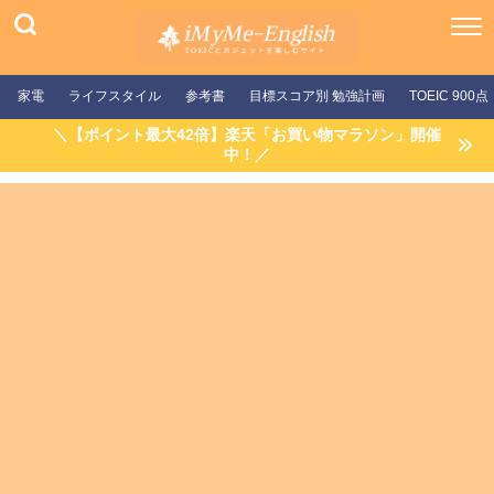
家電
ライフスタイル
参考書
目標スコア別 勉強計画
TOEIC 900点
＼【ポイント最大42倍】楽天「お買い物マラソン」開催
中！／