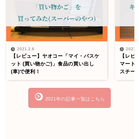
2021.2.6
2021.
【レビュー】ヤオコー「マイ・バスケ
【レビュ
ット (買い物かご)」食品の買い出し
マート
(車)で便利！
スチー
2021年の記事一覧はこちら