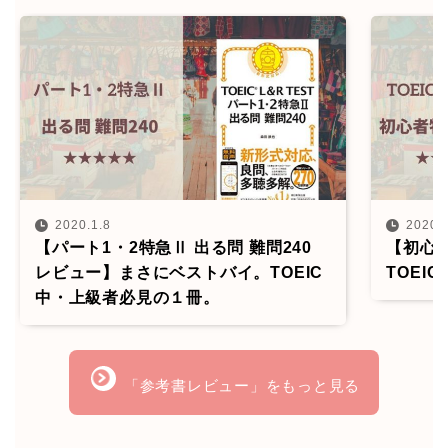
2020.1.8
2020.
【パート1・2特急Ⅱ 出る問 難問240
【初心者
レビュー】まさにベストバイ。TOEIC
TOEI
中・上級者必見の１冊。
「参考書レビュー」をもっと見る