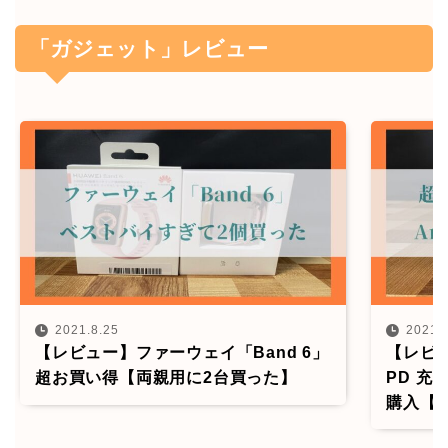
「ガジェット」レビュー
2021.8.25
2021.
【レビュー】ファーウェイ「Band 6」
【レビュー
超お買い得【両親用に2台買った】
PD 充電
購入【