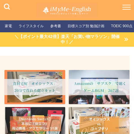
家電
ライフスタイル
参考書
目標スコア別 勉強計画
TOEIC 900点
＼【ポイント最大42倍】楽天「お買い物マラソン」開催
中！／