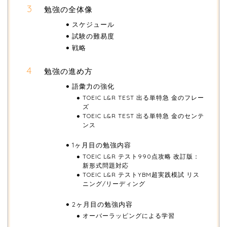
勉強の全体像
スケジュール
試験の難易度
戦略
勉強の進め方
語彙力の強化
TOEIC L&R TEST 出る単特急 金のフレー
ズ
TOEIC L&R TEST 出る単特急 金のセンテ
ンス
1ヶ月目の勉強内容
TOEIC L&R テスト990点攻略 改訂版：
新形式問題対応
TOEIC L&R テストYBM超実践模試 リス
ニング/リーディング
2ヶ月目の勉強内容
オーバーラッピングによる学習