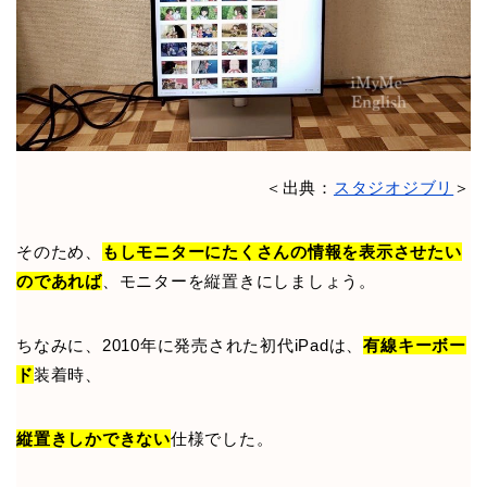
＜出典：
スタジオジブリ
＞
そのため、
も
しモニターにたくさんの情報を表示させたい
のであれば
、モニターを縦置きにしましょう。
ちなみに、2010年に発売された初代iPadは、
有線キーボー
ド
装着時、
縦置きしかできない
仕様でした。