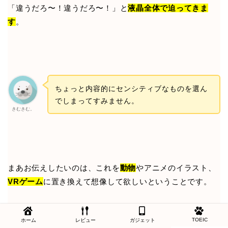
「違うだろ〜！違うだろ〜！」と
液晶全体で迫ってきま
す
。
ちょっと内容的にセンシティブなものを選ん
でしまってすみません。
きむきむ。
まあお伝えしたいのは、これを
動物
やアニメのイラスト、
VRゲーム
に置き換えて想像して欲しいということです。
そうしたコンテンツは、元々
縦画面での視聴を前提
として
TOEIC
ホーム
レビュー
ガジェット
作られているので、