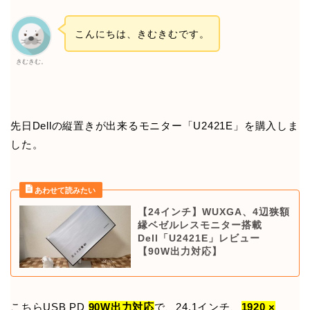
こんにちは、きむきむです。
きむきむ。
先日Dellの縦置きが出来るモニター「U2421E」を購入しま
した。
【24インチ】WUXGA、4辺狭額
縁ベゼルレスモニター搭載
Dell「U2421E」レビュー
【90W出力対応】
こちらUSB PD
90W出力対応
で、24.1インチ、
1920 ×