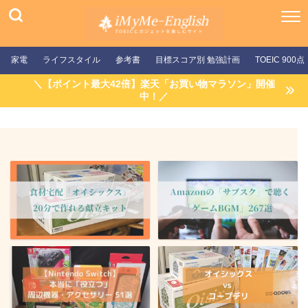
家電
ライフスタイル
参考書
目標スコア別 勉強計画
TOEIC 900点
＼【ポイント最大42倍】楽天「お買い物マラソン」開催
中！／