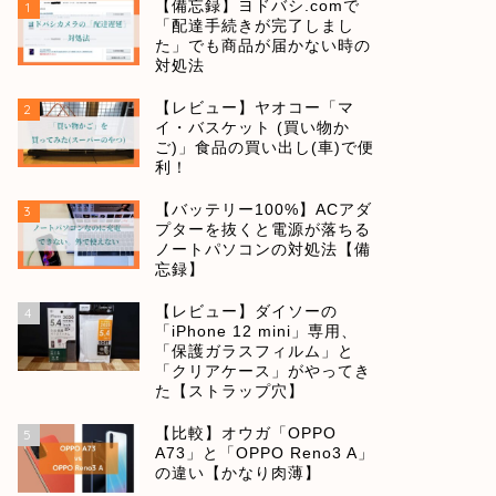
【備忘録】ヨドバシ.comで
1
「配達手続きが完了しまし
た」でも商品が届かない時の
対処法
【レビュー】ヤオコー「マ
2
イ・バスケット (買い物か
ご)」食品の買い出し(車)で便
利！
【バッテリー100%】ACアダ
3
プターを抜くと電源が落ちる
ノートパソコンの対処法【備
忘録】
【レビュー】ダイソーの
4
「iPhone 12 mini」専用、
「保護ガラスフィルム」と
「クリアケース」がやってき
た【ストラップ穴】
【比較】オウガ「OPPO
5
A73」と「OPPO Reno3 A」
の違い【かなり肉薄】