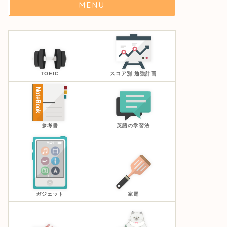
MENU
TOEIC
スコア別 勉強計画
参考書
英語の学習法
ガジェット
家電