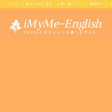
＼【ポイント最大42倍】楽天「お買い物マラソン」開催中！／