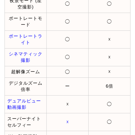
夜景モード (星
◯
◯
空撮影)
ポートレートモ
◯
◯
ード
ポートレートラ
◯
☓
イト
シネマティック
◯
☓
撮影
超解像ズーム
☓
◯
デジタルズーム
ー
6倍
倍率
デュアルビュー
☓
◯
動画撮影
スーパーナイト
☓
◯
セルフィー