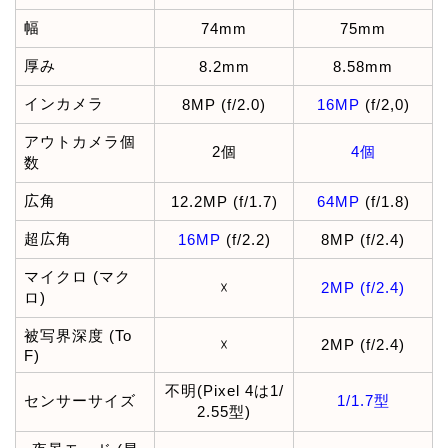
幅
74mm
75mm
厚み
8.2mm
8.58mm
インカメラ
8MP (f/2.0)
16MP
(f/2,0)
アウトカメラ個
2個
4個
数
広角
12.2MP (f/1.7)
64MP
(f/1.8)
超広角
16MP
(f/2.2)
8MP (f/2.4)
マイクロ (マク
☓
2MP (f/2.4)
ロ)
被写界深度 (To
☓
2MP (f/2.4)
F)
不明(Pixel 4は1/
センサーサイズ
1/1.7型
2.55型)