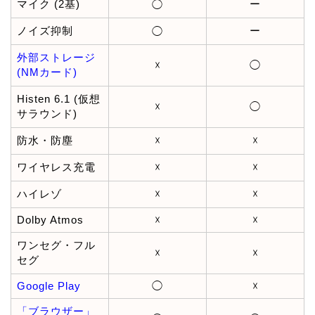
マイク (2基)
ー
◯
ノイズ抑制
ー
◯
外部ストレージ
☓
◯
(NMカード)
Histen 6.1 (仮想
☓
◯
サラウンド)
防水・防塵
☓
☓
ワイヤレス充電
☓
☓
ハイレゾ
☓
☓
Dolby Atmos
☓
☓
ワンセグ・フル
☓
☓
セグ
Google Play
◯
☓
「ブラウザー」