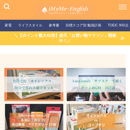
家電
ライフスタイル
参考書
目標スコア別 勉強計画
TOEIC 900点
＼【ポイント最大42倍】楽天「お買い物マラソン」開催
中！／