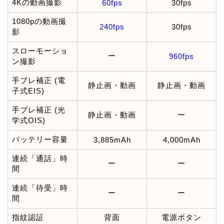
4Kの動画撮影
60fps
30fps
1080pの動画撮
240fps
30fps
影
スローモーショ
ー
960fps
ン撮影
手ブレ補正 (電
静止画・動画
静止画・動画
子式EIS)
手ブレ補正 (光
静止画・動画
ー
学式OIS)
バッテリー容量
3,885mAh
4,000mAh
連続「通話」時
ー
ー
間
連続「待受」時
ー
ー
間
指紋認証
背面
電源ボタン