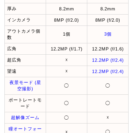
厚み
8.2mm
8.2mm
インカメラ
8MP (f/2.0)
8MP (f/2.0)
アウトカメラ個
1個
3個
数
広角
12.2MP (f/1.7)
12.2MP (f/1.6)
超広角
☓
12.2MP (f/2.4)
望遠
☓
12.2MP (f/2.4)
夜景モード (星
◯
◯
空撮影)
ポートレートモ
◯
◯
ード
超解像ズーム
☓
◯
瞳オートフォー
☓
◯