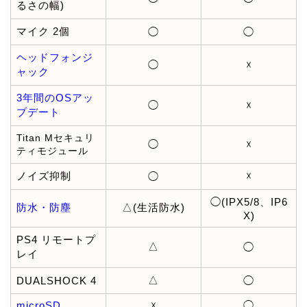
るさの幅)
マイク 2個
◯
◯
ヘッドフォンジ
◯
☓
ャック
3年間のOSアッ
◯
☓
プデート
Titan Mセキュリ
◯
☓
ティモジュール
ノイズ抑制
☓
◯
◯(IPX5/8、IP6
防水・防塵
△(生活防水)
X)
PS4 リモートプ
△
◯
レイ
△
DUALSHOCK 4
◯
microSD
☓
◯