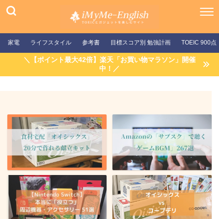
家電
ライフスタイル
参考書
目標スコア別 勉強計画
TOEIC 900点
＼【ポイント最大42倍】楽天「お買い物マラソン」開催
中！／