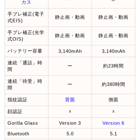
カス
手ブレ補正(電子
静止画・動画
静止画・動画
式EIS)
手ブレ補正(光学
静止画・動画
静止画・動画
式OIS)
バッテリー容量
3,140mAh
3,140mAh
連続「通話」時
ー
約23時間
間
連続「待受」時
ー
約380時間
間
指紋認証
背面
側面
顔認証
☓
☓
Gorilla Glass
Version 3
Version 6
Bluetooth
5.0
5.1