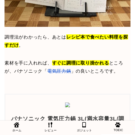
調理法がわかったら、あとは
レシピ本で食べたい料理を探
すだけ
。
素材を手に入れれば、
すぐに調理に取り掛かれる
ところ
が、パナソニック「
電気圧力鍋
」の良いところです。
パナソニック 電気圧力鍋 3L(満水容量3L/調
理容量2L) 圧力/低温/無水/煮込/自動調理 レ
TOEIC
ホーム
レビュー
ガジェット
シピブック付