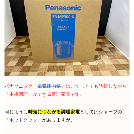
パナソニック「
電気圧力鍋
」は、忙しくても時短しながら
「本格調理」ができる調理家電です。
同じように
時短につながる調理家電
としてはシャープの
「
ホットクック
」がありますが、