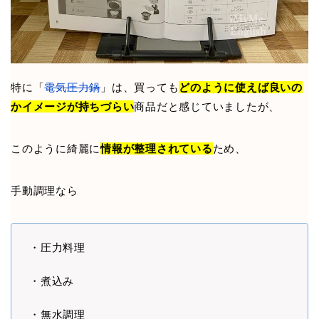
特に「
電気圧力鍋
」は、買っても
どのように使えば良いの
かイメージが持ちづらい
商品だと感じていましたが、
このように綺麗に
情報が整理されている
ため、
手動調理なら
・圧力料理
・煮込み
・無水調理