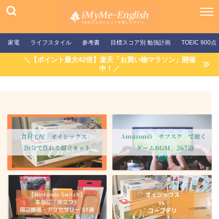
家電
ライフスタイル
参考書
目標スコア別 勉強計画
TOEIC 900点
＼【ポイント最大42倍】楽天「お買い物マラソン」開催
中！／