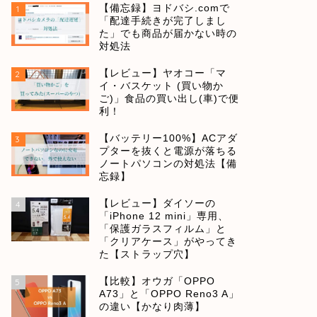
【備忘録】ヨドバシ.comで
1
「配達手続きが完了しまし
た」でも商品が届かない時の
対処法
【レビュー】ヤオコー「マ
2
イ・バスケット (買い物か
ご)」食品の買い出し(車)で便
利！
【バッテリー100%】ACアダ
3
プターを抜くと電源が落ちる
ノートパソコンの対処法【備
忘録】
【レビュー】ダイソーの
4
「iPhone 12 mini」専用、
「保護ガラスフィルム」と
「クリアケース」がやってき
た【ストラップ穴】
【比較】オウガ「OPPO
5
A73」と「OPPO Reno3 A」
の違い【かなり肉薄】