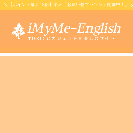
＼【ポイント最大42倍】楽天「お買い物マラソン」開催中！／