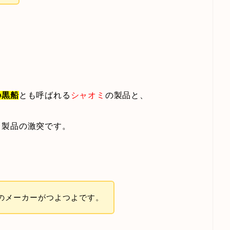
の黒船
とも呼ばれる
シャオミ
の製品と、
イ
製品の激突です。
のメーカーがつよつよです。