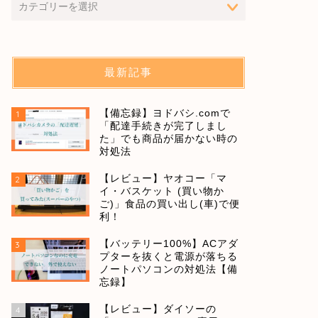
最新記事
【備忘録】ヨドバシ.comで
1
「配達手続きが完了しまし
た」でも商品が届かない時の
対処法
【レビュー】ヤオコー「マ
2
イ・バスケット (買い物か
ご)」食品の買い出し(車)で便
利！
【バッテリー100%】ACアダ
3
プターを抜くと電源が落ちる
ノートパソコンの対処法【備
忘録】
【レビュー】ダイソーの
4