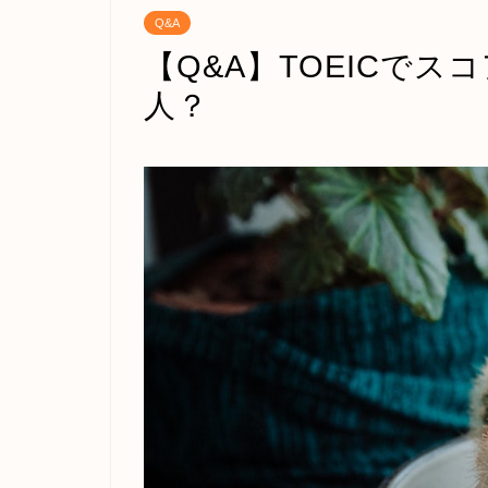
Q&A
【Q&A】TOEICで
人？