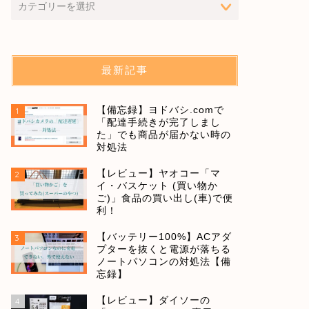
最新記事
【備忘録】ヨドバシ.comで
1
「配達手続きが完了しまし
た」でも商品が届かない時の
対処法
【レビュー】ヤオコー「マ
2
イ・バスケット (買い物か
ご)」食品の買い出し(車)で便
利！
【バッテリー100%】ACアダ
3
プターを抜くと電源が落ちる
ノートパソコンの対処法【備
忘録】
【レビュー】ダイソーの
4