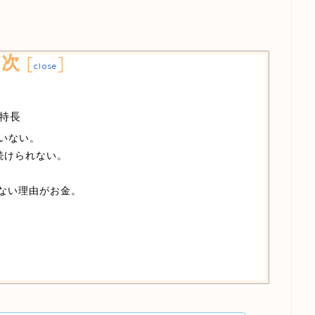
目次
[
]
close
の特長
いない。
続けられない。
まない理由がお金。