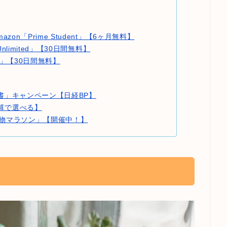
azon「Prime Student」【6ヶ月無料】
 Unlimited」【30日間無料】
ble」【30日間無料】
ネス書」キャンペーン【日経BP】
算で選べる】
物マラソン」【開催中！】