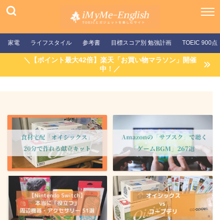
家電
ライフスタイル
参考書
目標スコア別 勉強計画
TOEIC 900点
＼【ポイント最大42倍】楽天「お買い物マラソン」開催
中！／