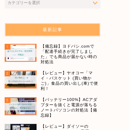
最新記事
【備忘録】ヨドバシ.comで
1
「配達手続きが完了しまし
た」でも商品が届かない時の
対処法
【レビュー】ヤオコー「マ
2
イ・バスケット (買い物か
ご)」食品の買い出し(車)で便
利！
【バッテリー100%】ACアダ
3
プターを抜くと電源が落ちる
ノートパソコンの対処法【備
忘録】
【レビュー】ダイソーの
4