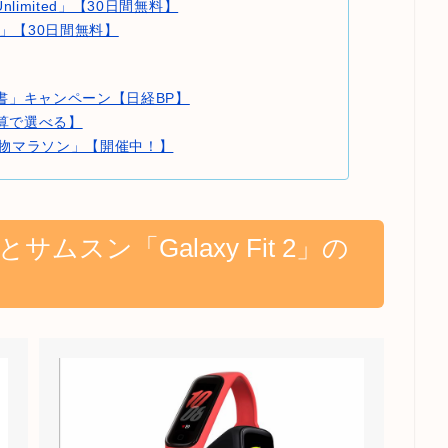
 Unlimited」【30日間無料】
ble」【30日間無料】
ネス書」キャンペーン【日経BP】
算で選べる】
物マラソン」【開催中！】
5」とサムスン「Galaxy Fit 2」の