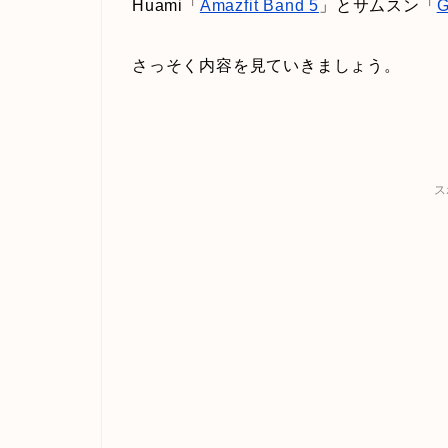
Huami「
Amazfit Band 5
」とサムスン「
G
さっそく内容を見ていきましょう。
ス