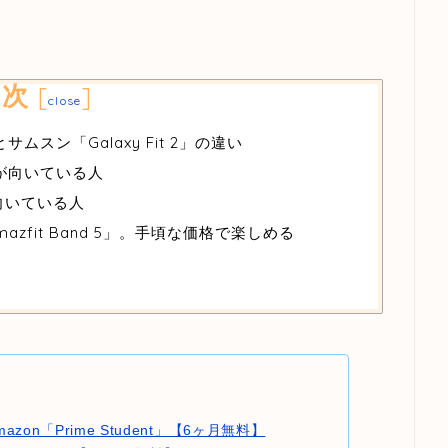
目次
[
]
close
5」とサムスン「Galaxy Fit 2」の違い
 5」が向いている人
が向いている人
zfit Band 5」。手頃な価格で楽しめる
azon「Prime Student」【6ヶ月無料】