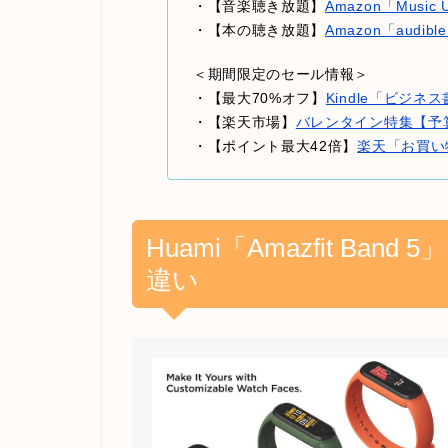
・【音楽聴き放題】
Amazon「Music
・【本の聴き放題】
Amazon「audi
＜期間限定のセール情報＞
・【最大70%オフ】
Kindle「ビジ
・【楽天市場】
バレンタイン特集【予
・【ポイント最大42倍】
楽天「お買い
Huami「Amazfit Band 
違い