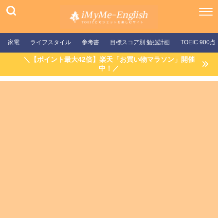
家電
ライフスタイル
参考書
目標スコア別 勉強計画
TOEIC 900点
＼【ポイント最大42倍】楽天「お買い物マラソン」開催
中！／