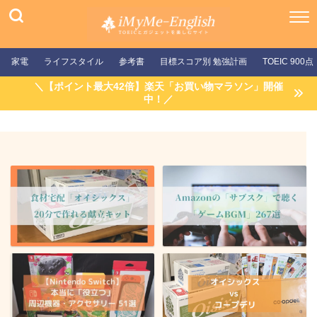
家電
ライフスタイル
参考書
目標スコア別 勉強計画
TOEIC 900点
＼【ポイント最大42倍】楽天「お買い物マラソン」開催
中！／