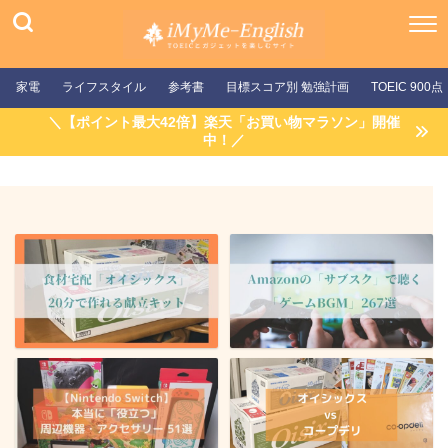
家電
ライフスタイル
参考書
目標スコア別 勉強計画
TOEIC 900点
＼【ポイント最大42倍】楽天「お買い物マラソン」開催
中！／