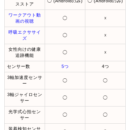
◯ (Androidのみ)
◯ (Androidのみ)
スストア
ワークアウト動
◯
☓
画の視聴
呼吸エクササイ
◯
☓
ズ
女性向けの健康
◯
☓
追跡機能
センサー数
5つ
4つ
3軸加速度センサ
◯
◯
ー
3軸ジャイロセン
◯
◯
サー
光学式心拍セン
◯
◯
サー
装着検知センサ