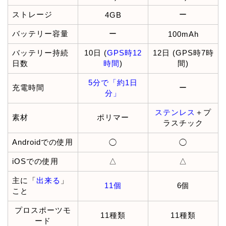
ストレージ
ー
4GB
バッテリー容量
ー
100mAh
バッテリー持続
10日 (
GPS時12
12日 (GPS時7時
日数
時間
)
間)
5分で「約1日
充電時間
ー
分」
ステンレス
＋プ
素材
ポリマー
ラスチック
Androidでの使用
◯
◯
iOSでの使用
△
△
主に「
出来る
」
11個
6個
こと
プロスポーツモ
11種類
11種類
ード