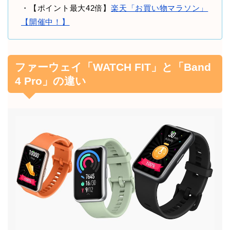
・【ポイント最大42倍】
楽天「お買い物マラソン」
【開催中！】
ファーウェイ「WATCH FIT」と「Band
4 Pro」の違い