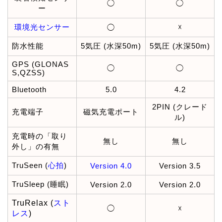
◯
◯
ー
環境光センサー
☓
◯
防水性能
5気圧 (水深50m)
5気圧 (水深50m)
GPS (GLONAS
◯
◯
S,QZSS)
Bluetooth
5.0
4.2
2PIN (クレード
充電端子
磁気充電ポート
ル)
充電時の「取り
無し
無し
外し」の有無
TruSeen (
心拍
)
Version 4.0
Version 3.5
TruSleep (睡眠)
Version 2.0
Version 2.0
TruRelax (
スト
◯
☓
レス
)