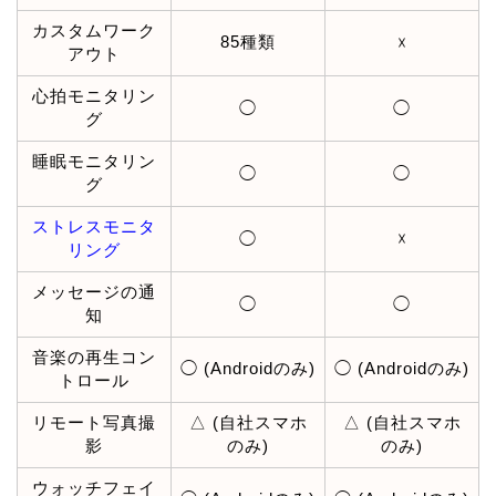
カスタムワーク
85種類
☓
アウト
心拍モニタリン
◯
◯
グ
睡眠モニタリン
◯
◯
グ
ストレスモニタ
◯
☓
リング
メッセージの通
◯
◯
知
音楽の再生コン
◯ (Androidのみ)
◯ (Androidのみ)
トロール
リモート写真撮
△ (自社スマホ
△ (自社スマホ
影
のみ)
のみ)
ウォッチフェイ