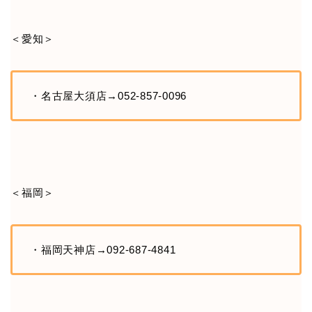
＜愛知＞
・名古屋大須店→052-857-0096
＜福岡＞
・福岡天神店→092-687-4841