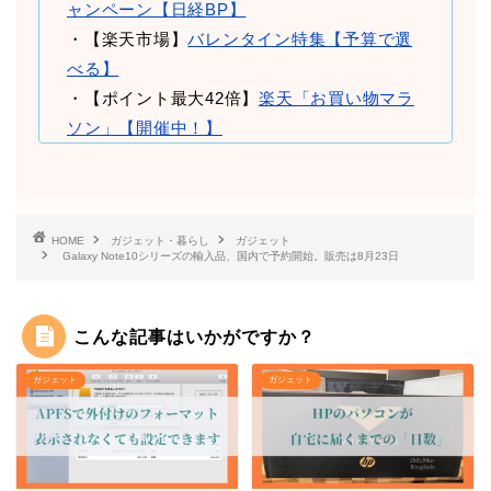
ャンペーン【日経BP】
・【楽天市場】
バレンタイン特集【予算で選
べる】
・【ポイント最大42倍】
楽天「お買い物マラ
ソン」【開催中！】
HOME
ガジェット・暮らし
ガジェット
Galaxy Note10シリーズの輸入品、国内で予約開始。販売は8月23日
こんな記事はいかがですか？
ガジェット
ガジェット