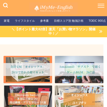
家電
ライフスタイル
参考書
目標スコア別 勉強計画
TOEIC 900点
＼【ポイント最大42倍】楽天「お買い物マラソン」開催
中！／