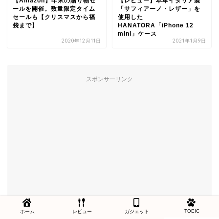
【Amazon】年末の贈り物セ
【レビュー】本革イタリア製
ールを開催。数量限定タイム
「サフィアーノ・レザー」を
セールも【クリスマスから福
使用した
袋まで】
HANATORA「iPhone 12
mini」ケース
2020年12月11日
2021年1月9日
スポンサーリンク
TOEIC
ホーム
レビュー
ガジェット