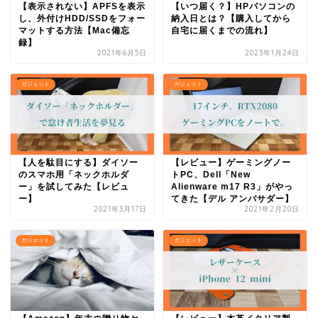
【表示されない】APFSを表示
【いつ届く？】HPパソコンの
し、外付けHDD/SSDをフォー
納入日とは？【購入してから
マットする方法【Mac備忘
自宅に届くまでの流れ】
録】
2021年6月5日
2023年1月24日
ガジェット
ガジェット
【人を駄目にする】ダイソー
【レビュー】ゲーミングノー
のスマホ用「ネックホルダ
トPC、Dell「New
ー」を試してみた【レビュ
Alienware m17 R3」がやっ
ー】
てきた【デル アンバサダー】
2021年3月17日
2021年2月20日
ガジェット
ガジェット