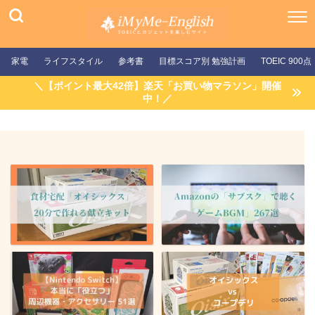
家電
ライフスタイル
参考書
目標スコア別 勉強計画
TOEIC 900点
＼【ポイント最大42倍】楽天「お買い物マラソン」開催
中！／