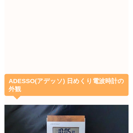
ADESSO(アデッソ) 日めくり電波時計の
外観