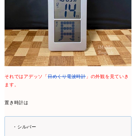
それではアデッソ「
日めくり電波時計
」の外観を見ていき
ます。
置き時計は
・シルバー