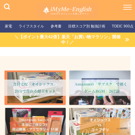
家電
ライフスタイル
参考書
目標スコア別 勉強計画
TOEIC 900点
＼【ポイント最大42倍】楽天「お買い物マラソン」開催
中！／