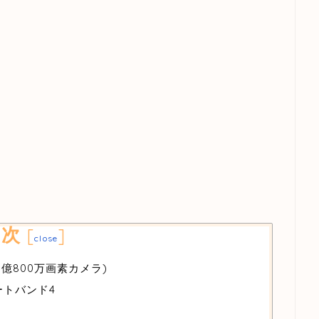
目次
[
]
close
億800万画素カメラ)
ートバンド4