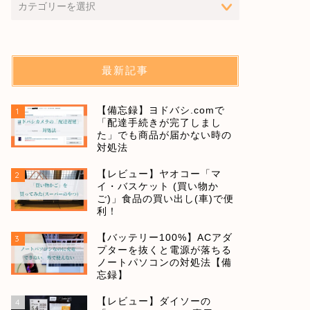
最新記事
【備忘録】ヨドバシ.comで
1
「配達手続きが完了しまし
た」でも商品が届かない時の
対処法
【レビュー】ヤオコー「マ
2
イ・バスケット (買い物か
ご)」食品の買い出し(車)で便
利！
【バッテリー100%】ACアダ
3
プターを抜くと電源が落ちる
ノートパソコンの対処法【備
忘録】
【レビュー】ダイソーの
4