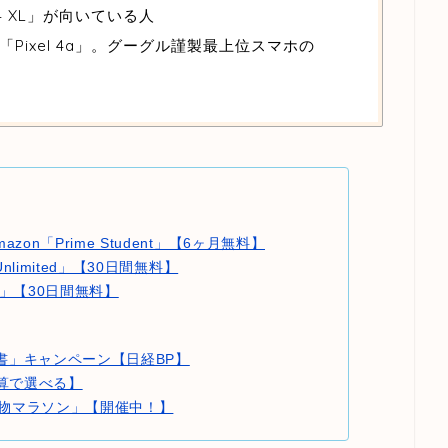
l 4 XL」が向いている人
Pixel 4a」。グーグル謹製最上位スマホの
azon「Prime Student」【6ヶ月無料】
 Unlimited」【30日間無料】
ble」【30日間無料】
ネス書」キャンペーン【日経BP】
算で選べる】
物マラソン」【開催中！】