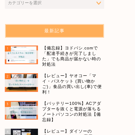
最新記事
【備忘録】ヨドバシ.comで
1
「配達手続きが完了しまし
た」でも商品が届かない時の
対処法
【レビュー】ヤオコー「マ
2
イ・バスケット (買い物か
ご)」食品の買い出し(車)で便
利！
【バッテリー100%】ACアダ
3
プターを抜くと電源が落ちる
ノートパソコンの対処法【備
忘録】
【レビュー】ダイソーの
4