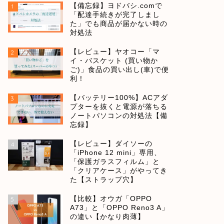
【備忘録】ヨドバシ.comで
1
「配達手続きが完了しまし
た」でも商品が届かない時の
対処法
【レビュー】ヤオコー「マ
2
イ・バスケット (買い物か
ご)」食品の買い出し(車)で便
利！
【バッテリー100%】ACアダ
3
プターを抜くと電源が落ちる
ノートパソコンの対処法【備
忘録】
【レビュー】ダイソーの
4
「iPhone 12 mini」専用、
「保護ガラスフィルム」と
「クリアケース」がやってき
た【ストラップ穴】
【比較】オウガ「OPPO
5
A73」と「OPPO Reno3 A」
の違い【かなり肉薄】