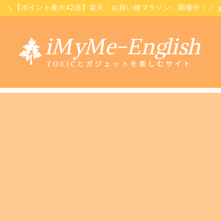
＼【ポイント最大42倍】楽天「お買い物マラソン」開催中！／