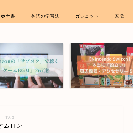
参考書
英語の学習法
ガジェット
家電
― TAG ―
オムロン